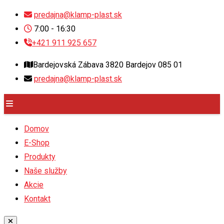
Skip
predajna@klamp-plast.sk
to
7:00 - 16:30
content
+421 911 925 657
Bardejovská Zábava 3820 Bardejov 085 01
predajna@klamp-plast.sk
Domov
E-Shop
Produkty
Naše služby
Akcie
Kontakt